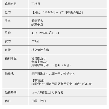
雇用形態
正社員
給与
【月給】250,000円～（25日稼働の場合）
手当
通勤手当
残業手当
昇給
あり（年功に応じる）
賞与
年3回
保険
社会保険完備
福利厚生
社員寮あり
制服支給あり
資格取得サポートあり（牽引）
勤務地
新門司港より九州一円の輸送先へ
【事務所】
福岡県北九州市門司区新門司北1-1阪九ビル203
勤務時間
コース時間により異なる
休日
日曜・祝日